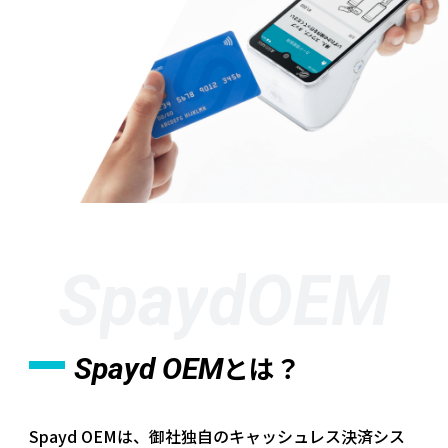
S
p
a
y
d
O
E
M
とは？
Spayd OEM
Spayd OEMは、御社独自のキャッシュレス決済シス